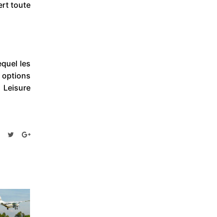
ert toute
equel les
 options
 Leisure