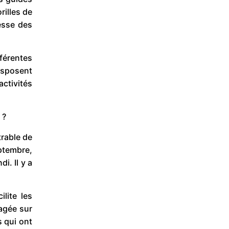
rilles de
esse des
férentes
disposent
activités
 ?
trable de
ptembre,
i. Il y a
lite les
agée sur
s qui ont