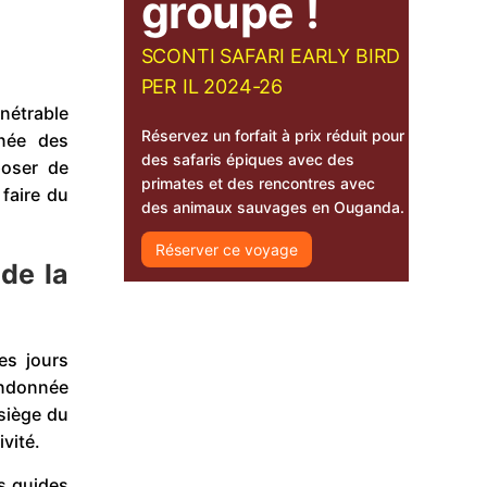
groupe !
SCONTI SAFARI EARLY BIRD
PER IL 2024-26
nétrable
Réservez un forfait à prix réduit pour
nnée des
des safaris épiques avec des
poser de
primates et des rencontres avec
 faire du
des animaux sauvages en Ouganda.
Réserver ce voyage
de la
es jours
randonnée
 siège du
vité.
s guides